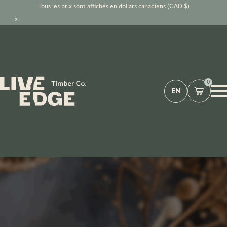
Tous les prix sont affichés en dollars canadiens (CAD $)
x
0
EN