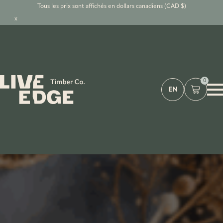
Tous les prix sont affichés en dollars canadiens (CAD $)
x
0
EN