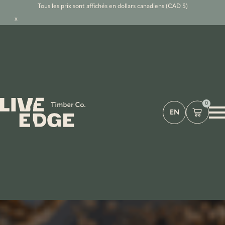
Tous les prix sont affichés en dollars canadiens (CAD $)
x
0
EN