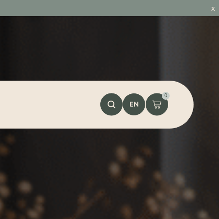
x
0
EN