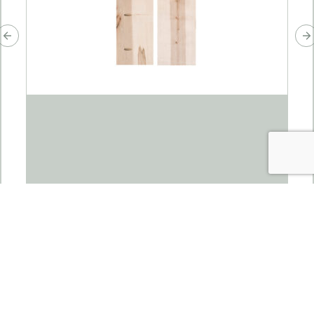
Pièces de Timber-Link (érable et pin)
PLAGE
CAD $
65.00
–
CAD $
165.00
DE
PRIX :
CAD