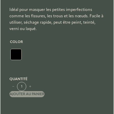
Idéal pour masquer les petites imperfections
comme les fissures, les trous et les nœuds. Facile à
utiliser, séchage rapide, peut être peint, teinté,
verni ou laqué.
COLOR
QUANTITÉ
q
−
+
u
AJOUTER AU PANIER
a
n
t