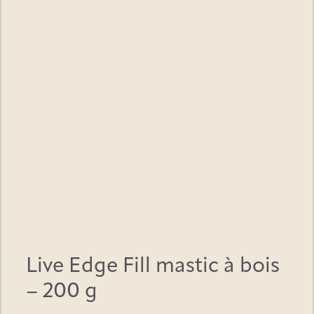
l
m
a
s
t
i
c
à
b
o
i
s
Live Edge Fill mastic à bois
– 200 g