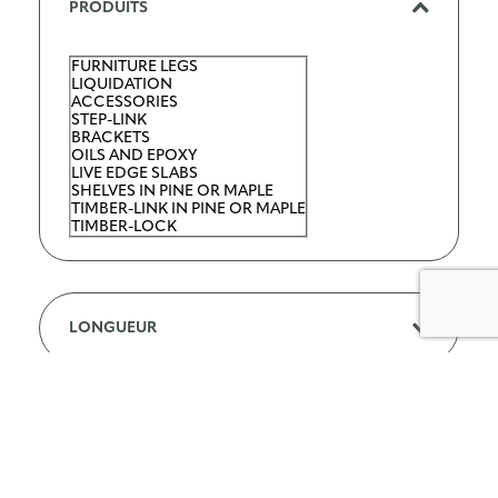
PRODUITS
FURNITURE LEGS
C
LIQUIDATION
a
ACCESSORIES
STEP-LINK
t
BRACKETS
OILS AND EPOXY
é
LIVE EDGE SLABS
SHELVES IN PINE OR MAPLE
g
TIMBER-LINK IN PINE OR MAPLE
o
TIMBER-LOCK
r
i
e
LONGUEUR
NATUREL
C
o
l
BOIS
o
MAPLE
W
EASTERN WHITE PINE
r
o