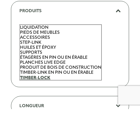
PRODUITS
LIQUIDATION
C
PIEDS DE MEUBLES
a
ACCESSOIRES
STEP-LINK
t
HUILES ET ÉPOXY
SUPPORTS
é
ÉTAGÈRES EN PIN OU EN ÉRABLE
PLANCHES LIVE EDGE
g
PRODUIT DE BOIS DE CONSTRUCTION
o
TIMBER-LINK EN PIN OU EN ÉRABLE
TIMBER-LOCK
r
i
e
LONGUEUR
C
o
l
BOIS