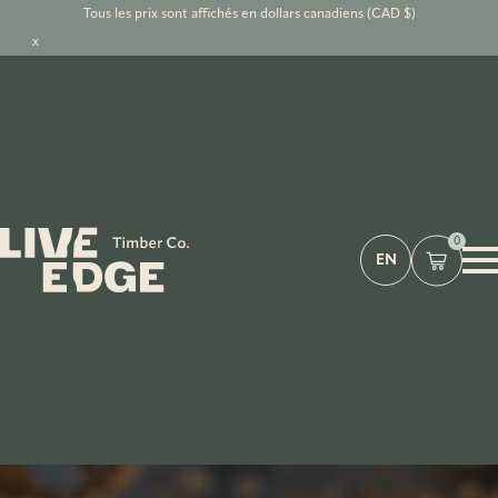
Tous les prix sont affichés en dollars canadiens (CAD $)
x
0
EN