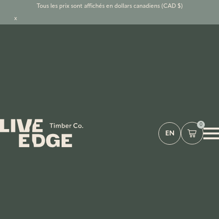
Tous les prix sont affichés en dollars canadiens (CAD $)
x
0
EN