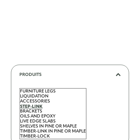
PRODUITS
FURNITURE LEGS
C
LIQUIDATION
a
ACCESSORIES
STEP-LINK
t
BRACKETS
OILS AND EPOXY
é
LIVE EDGE SLABS
SHELVES IN PINE OR MAPLE
g
TIMBER-LINK IN PINE OR MAPLE
o
TIMBER-LOCK