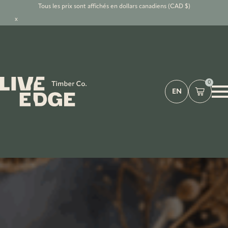
Tous les prix sont affichés en dollars canadiens (CAD $)
x
0
EN