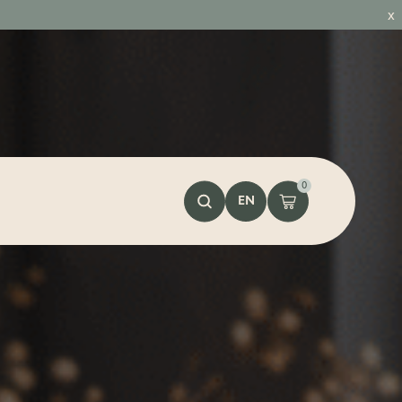
x
0
EN