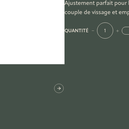
Ajustement parfait pour 
couple de vissage et em
q
QUANTITÉ
−
+
u
a
n
t
i
t
é
d
e
F
o