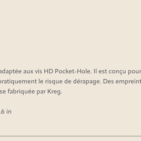
 adaptée aux vis HD Pocket-Hole. Il est conçu pou
 pratiquement le risque de dérapage. Des empreint
se fabriquée par Kreg.
Seuls les clients connectés ayant acheté ce produit ont la possibilité de laisser un avis.
.6 in