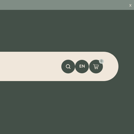
x
0
EN