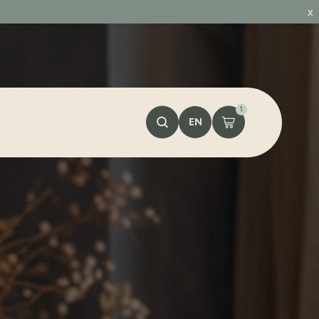
x
1
EN