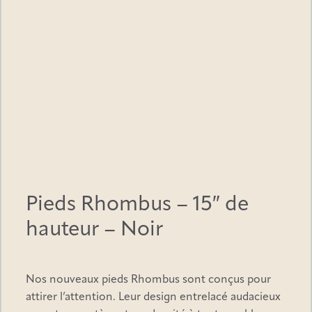
d
e
h
a
u
t
e
u
r
–
Pieds Rhombus – 15″ de
N
hauteur – Noir
o
i
r
Nos nouveaux pieds Rhombus sont conçus pour
attirer l’attention. Leur design entrelacé audacieux