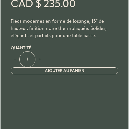
CAD $
235.00
Pieds modernes en forme de losange, 15″ de
hauteur, finition noire thermolaquée. Solides,
élégants et parfaits pour une table basse.
QUANTITÉ
q
−
+
u
a
AJOUTER AU PANIER
n
t
i
t
é
d
e