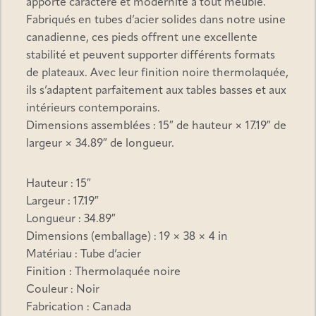
apporte caractère et modernité à tout meuble.
Fabriqués en tubes d’acier solides dans notre usine
canadienne, ces pieds offrent une excellente
stabilité et peuvent supporter différents formats
de plateaux. Avec leur finition noire thermolaquée,
ils s’adaptent parfaitement aux tables basses et aux
intérieurs contemporains.
Dimensions assemblées : 15″ de hauteur × 17.19″ de
largeur × 34.89″ de longueur.
Hauteur : 15″
Seuls les clients connectés ayant acheté ce produit
ont la possibilité de laisser un avis.
Largeur : 17.19″
Longueur : 34.89″
Dimensions (emballage) : 19 × 38 × 4 in
Matériau : Tube d’acier
Finition : Thermolaquée noire
Couleur : Noir
Fabrication : Canada