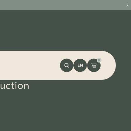
x
0
EN
ruction