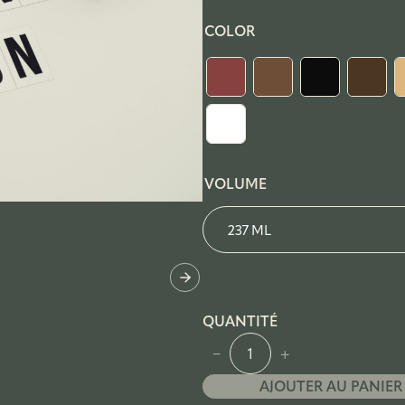
COLOR
VOLUME
QUANTITÉ
q
−
+
u
AJOUTER AU PANIER
a