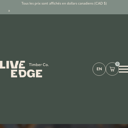
Tous les prix sont affichés en dollars canadiens (CAD $)
x
0
EN