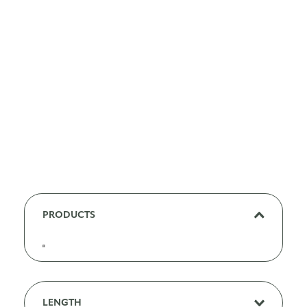
PRODUCTS
C
a
t
LENGTH