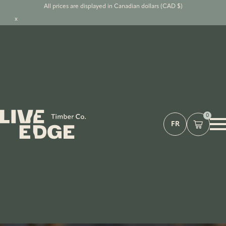
All prices are displayed in Canadian dollars (CAD $)
x
0
FR