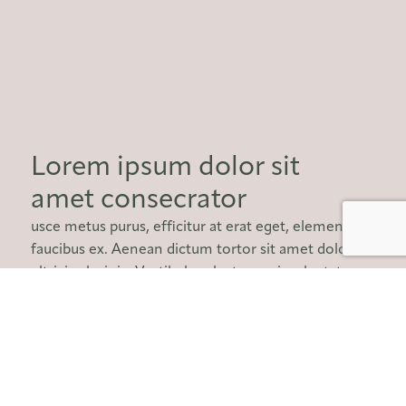
Lorem ipsum dolor sit
amet consecrator
usce metus purus, efficitur at erat eget, elementum
faucibus ex. Aenean dictum tortor sit amet dolor
ultricies lacinia. Vestibulum lectus orci, vulputate
interdum ex sed, pretium volutpat elit. Vivamus
sapien lectus, mollis eget rutrum in, dapibus eget
lectus. Donec risus est, placerat a est a,
condimentum lacinia leo. Phasellus placerat ac est
eget pharetra.usce metus purus, efficitur at erat eget,